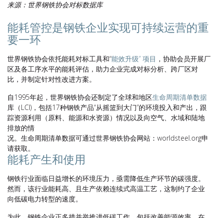
来源：世界钢铁协会对标数据库
能耗管控是钢铁企业实现可持续运营的重
要一环
世界钢铁协会依托能耗对标工具和“
能效升级” 项目
，协助会员开展厂
区及各工序水平的能耗评估，助力企业完成对标分析、跨厂区对
比，并制定针对性改进方案。
自1995年起，世界钢铁协会还制定了全球和地区
生命周期清单数据
库（LCI)，包括17种钢铁产品“从摇篮到大门”的环境投入和产出，跟
踪资源利用（原料、能源和水资源）情况以及向空气、水域和陆地
排放的情
况。生命周期清单数据可通过世界钢铁协会网站：worldsteel.org申
请获取。
能耗产生和使用
钢铁行业面临日益增长的环境压力，亟需降低生产环节的碳强度。
然而，该行业能耗高、且生产依赖连续式高温工艺，这制约了企业
向低碳电力转型的速度。
为此，钢铁企业正多措并举推进低碳工作，包括改善能源效率，在