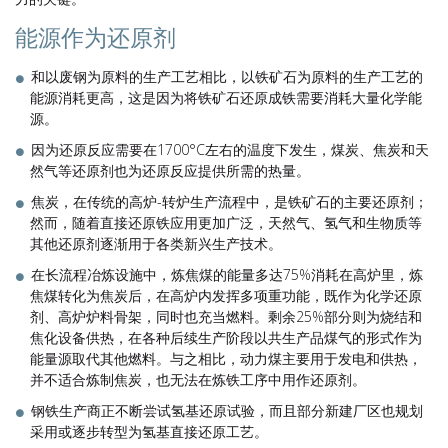
能源作为还原剂
和以废钢为原料的生产工艺相比，以铁矿石为原料的生产工艺的
能源消耗更高，这是因为将铁矿石还原成铁需要消耗大量化学能
源。
因为还原反应需要在1700°
C左右的温度下发生，煤炭、焦炭和天
然气等还原剂也为还原反应提供所需的热量。
焦炭，在传统的高炉-转炉生产流程中，是铁矿石的主要还原剂；
然而，随着直接还原铁应用更加广泛，天然气、氢气和生物质等
其他还原剂逐渐用于各类新兴生产技术。
在长流程冶炼设施中，炼焦煤的能量多达75%消耗在高炉里，炼
焦煤转化为焦炭后，在高炉内发挥多项重功能，既作为化学还原
剂、高炉炉料骨架，同时也充当燃料。剩余25%部分则为烧结和
焦化设备供热，在各种后续生产阶段以共生产品煤气的形式作为
能量源取代其他燃料。与之相比，动力煤主要用于发电和供热，
并不适合炼制焦炭，也无法在炼铁工序中用作还原剂。
钢铁生产商正不断尝试氢基还原试验，而且部分新建厂区也规划
采用或逐步转型为氢基直接还原工艺。