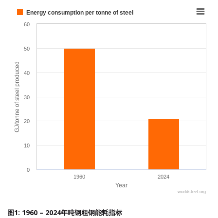
Chart
Energy consumption per tonne of steel
Bar chart with 2 bars.
60
View as data table, Chart
The chart has 1 X axis displaying Year.
50
The chart has 1 Y axis displaying GJ/tonne of steel produced. Range:
GJ/tonne of steel produced
40
30
20
10
0
1960
2024
Year
worldsteel.org
End of interactive chart.
图1: 1960 – 2024年吨钢粗钢能耗指标