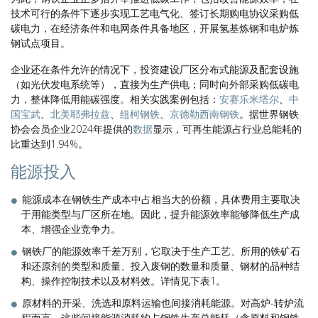
技术可行的条件下逐步实现工艺电气化、签订长期购电协议采购低
碳电力，在经济条件和电网条件具备地区，开展氢基炼钢和电炉炼
钢试点项目。
企业还在条件允许的情况下，投资建设厂区分布式能源及配套设施
（如光伏发电系统等），直接为生产供电；同时向外部采购低碳电
力，整体降低用能碳强度。相关实践案例包括：
安赛乐米塔尔
、
中
国宝武
、
北美耶弗拉兹
、
纽柯钢铁
、
京德勒西南钢铁
。据世界钢铁
协会会员企业2024年提供的
数据
显示，可再生能源占行业总能耗的
比重达到1.94%。
能源投入
能源成本在钢铁生产成本中占相当大的份额，具体费用主要取决
于用能类型与厂区所在地。因此，提升能源效率能够降低生产成
本、增强企业竞争力。
钢铁厂的能源效率千差万别，它取决于生产工艺、所用的铁矿石
和还原剂的类型和质量、投入废钢的数量和质量、钢材的品种结
构、操作控制技术以及材料效。详情见下表1。
原材料的开采、洗选和原料运输也间接消耗能源。对高炉-转炉流
程而言，这些间接能源消耗约占钢铁生产总能耗（含原料和钢铁