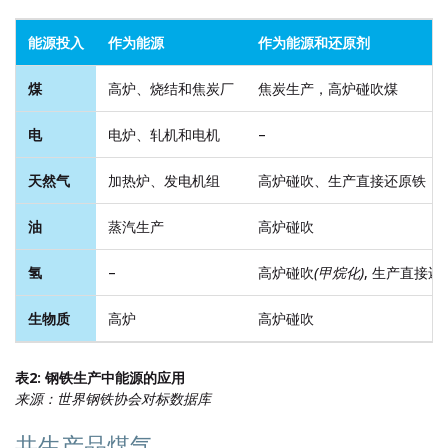
能源投入
作为能源
作为能源和还原剂
煤
高炉、烧结和焦炭厂
焦炭生产，高炉碰吹煤
电
电炉、轧机和电机
–
天然气
加热炉、发电机组
高炉碰吹、生产直接还原铁
油
蒸汽生产
高炉碰吹
氢
–
高炉碰吹
(甲烷化)
, 生产直接还
生物质
高炉
高炉碰吹
表2: 钢铁生产中能源的应用
来源：世界钢铁协会对标数据库
共生产品煤气