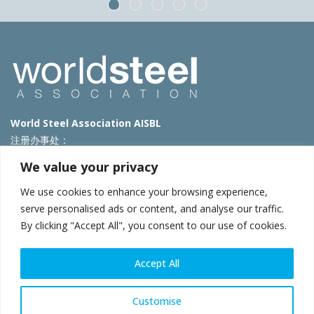
World Steel Association AISBL
注册办事处：
Avenue de Tervueren 270 – 1150 Brussels – Belgium
We value your privacy
T: +32 2 702 89 00 – E:
steel@worldsteel.org
We use cookies to enhance your browsing experience,
北京代表处
serve personalised ads or content, and analyse our traffic.
By clicking "Accept All", you consent to our use of cookies.
北京市朝阳区霄云路40号院国航世纪大厦1号楼3层3F
E:
china@worldsteel.org
© 2025 worldsteel
|
使用条款
|
隐私政策
|
COOKIE政策
|
销售政
Accept All
策
|
网站地图
|
VAT Number BE 0406.597.373
constructsteel.org
|
steeluniversity.org
|
worldautosteel.org
|
Customise
worldstainless.org