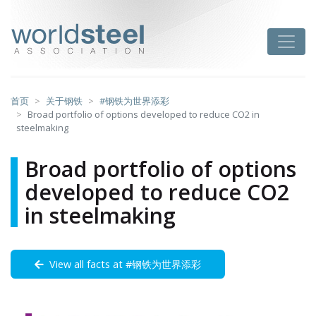
跳
至
worldsteel
Toggle
主
要
内
容
首页
关于钢铁
#钢铁为世界添彩
Broad portfolio of options developed to reduce CO2 in
steelmaking
Broad portfolio of options
developed to reduce CO2
in steelmaking
View all facts at #钢铁为世界添彩