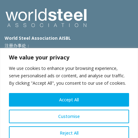
World Steel Association AISBL
注册办事处：
Avenue de Tervueren 270 – 1150 Brussels – Belgium
We value your privacy
T: +32 2 702 89 00 – E:
steel@worldsteel.org
We use cookies to enhance your browsing experience,
北京代表处
serve personalised ads or content, and analyse our traffic.
By clicking "Accept All", you consent to our use of cookies.
北京市朝阳区霄云路40号院国航世纪大厦1号楼3层3F
E:
china@worldsteel.org
© 2025 worldsteel
|
使用条款
|
隐私政策
|
COOKIE政策
|
销售政
Accept All
策
|
网站地图
|
VAT Number BE 0406.597.373
constructsteel.org
|
steeluniversity.org
|
worldautosteel.org
|
Customise
worldstainless.org
Reject All