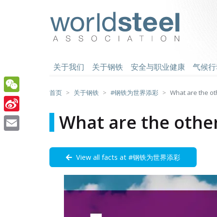
跳
至
worldsteel
主
要
内
容
关于我们
关于钢铁
安全与职业健康
气候行
首页
关于钢铁
#钢铁为世界添彩
What are the ot
WeChat
What are the othe
Sina
Weibo
Email
View all facts at #钢铁为世界添彩