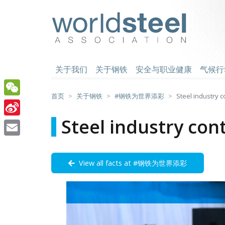
跳
至
worldsteel
主
要
内
容
关于我们
关于钢铁
安全与职业健康
气候行
首页
关于钢铁
#钢铁为世界添彩
Steel industry c
WeChat
Steel industry con
Sina
Weibo
Email
View all facts at #钢铁为世界添彩