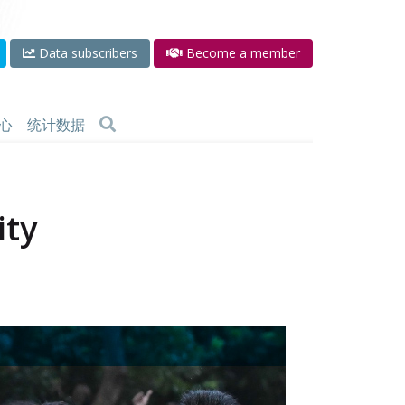
Data subscribers
Become a member
心
统计数据
ity