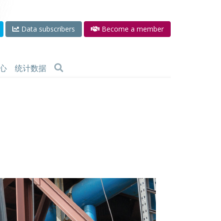
Data subscribers
Become a member
心
统计数据