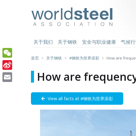
跳
至
worldsteel
主
要
内
容
关于我们
关于钢铁
安全与职业健康
气候行
首页
关于钢铁
#钢铁为世界添彩
How are frequen
WeChat
How are frequency
Sina
Weibo
Email
View all facts at #钢铁为世界添彩