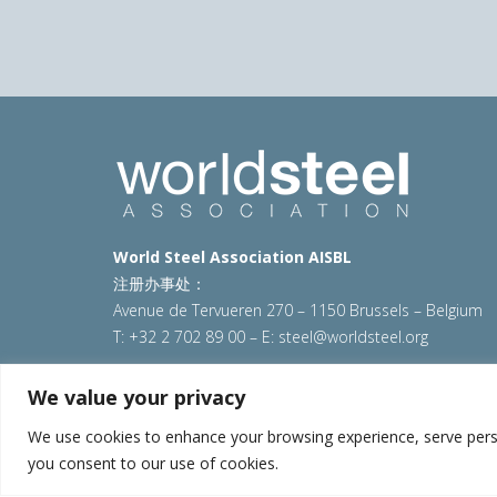
World Steel Association AISBL
注册办事处：
Avenue de Tervueren 270 – 1150 Brussels – Belgium
T: +32 2 702 89 00 – E:
steel@worldsteel.org
© 2025 worldsteel
|
使用条款
|
隐私政策
|
COOKIE政
We value your privacy
VAT Number BE 0406.597.373
We use cookies to enhance your browsing experience, serve persona
you consent to our use of cookies.