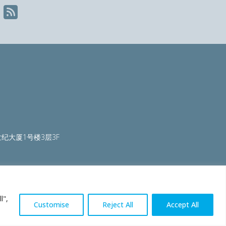
纪大厦1号楼3层3F
ty.org
|
worldautosteel.org
|
worldstainless.org
l",
Customise
Reject All
Accept All