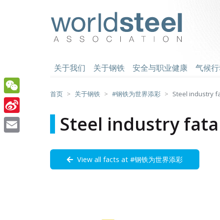
跳
至
worldsteel
主
要
内
容
关于我们
关于钢铁
安全与职业健康
气候行
首页
关于钢铁
#钢铁为世界添彩
Steel industry f
WeChat
Steel industry fata
Sina
Weibo
Email
View all facts at #钢铁为世界添彩