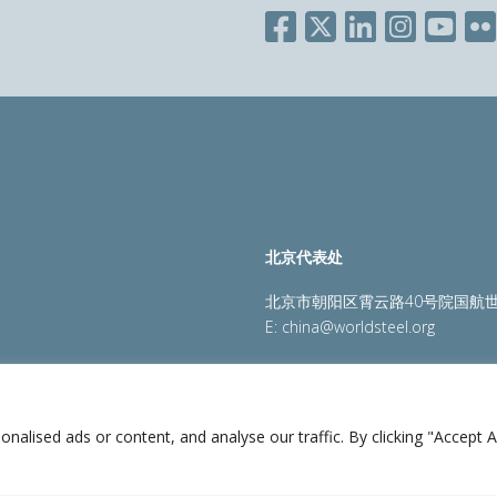
北京代表处
北京市朝阳区霄云路40号院国航世
E:
china@worldsteel.org
策
|
销售政策
|
网站地图
|
constructsteel.org
|
steeluniversi
lised ads or content, and analyse our traffic. By clicking "Accept Al