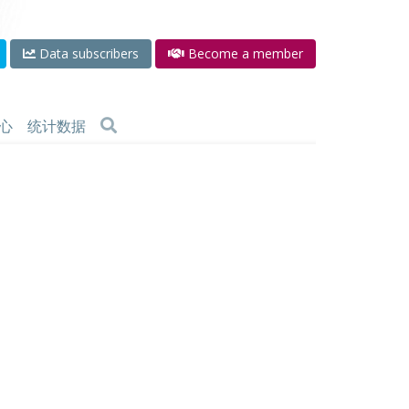
Data subscribers
Become a member
心
统计数据