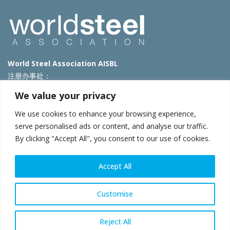
World Steel Association AISBL
注册办事处：
Avenue de Tervueren 270 – 1150 Brussels – Belgium
We value your privacy
T: +32 2 702 89 00 – E:
steel@worldsteel.org
We use cookies to enhance your browsing experience,
北京代表处
serve personalised ads or content, and analyse our traffic.
By clicking "Accept All", you consent to our use of cookies.
北京市朝阳区霄云路40号院国航世纪大厦1号楼3层3F
E:
china@worldsteel.org
© 2025 worldsteel
|
使用条款
|
隐私政策
|
COOKIE政策
|
销售政
Accept All
策
|
网站地图
|
VAT Number BE 0406.597.373
constructsteel.org
|
steeluniversity.org
|
worldautosteel.org
|
Customise
worldstainless.org
Reject All