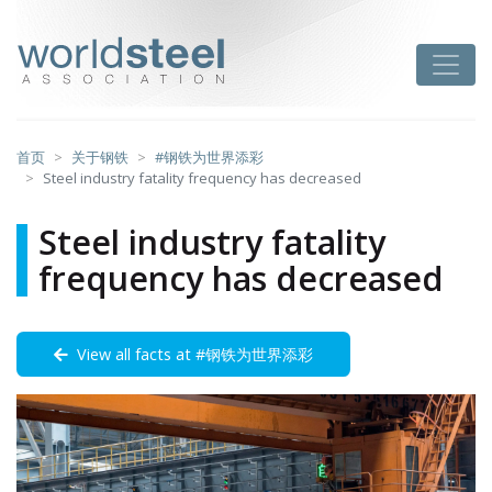
跳
至
worldsteel
Toggle
主
要
内
容
首页
关于钢铁
#钢铁为世界添彩
Steel industry fatality frequency has decreased
Steel industry fatality
frequency has decreased
View all facts at #钢铁为世界添彩