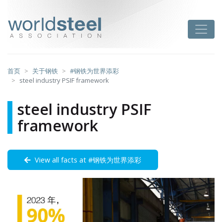
跳
至
worldsteel
Toggle
主
要
内
容
首页
关于钢铁
#钢铁为世界添彩
steel industry PSIF framework
steel industry PSIF
framework
View all facts at #钢铁为世界添彩