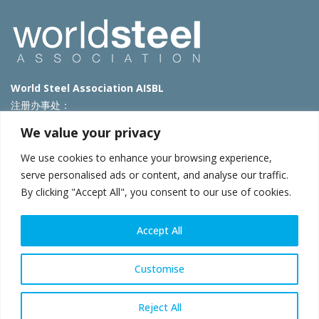
World Steel Association AISBL
注册办事处：
Avenue de Tervueren 270 – 1150 Brussels – Belgium
We value your privacy
T: +32 2 702 89 00 – E:
steel@worldsteel.org
We use cookies to enhance your browsing experience,
北京代表处
serve personalised ads or content, and analyse our traffic.
By clicking "Accept All", you consent to our use of cookies.
北京市朝阳区霄云路40号院国航世纪大厦1号楼3层3F
E:
china@worldsteel.org
© 2025 worldsteel
|
使用条款
|
隐私政策
|
COOKIE政策
|
销售政
Accept All
策
|
网站地图
|
VAT Number BE 0406.597.373
constructsteel.org
|
steeluniversity.org
|
worldautosteel.org
|
Customise
worldstainless.org
Reject All