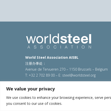
World Steel Association AISBL
注册办事处：
Avenue de Tervueren 270 – 1150 Brussels – Belgium
T: +32 2 702 89 00 – E:
steel@worldsteel.org
© 2025 worldsteel
|
使用条款
|
隐私政策
|
COOKIE政
We value your privacy
VAT Number BE 0406.597.373
We use cookies to enhance your browsing experience, serve persona
you consent to our use of cookies.