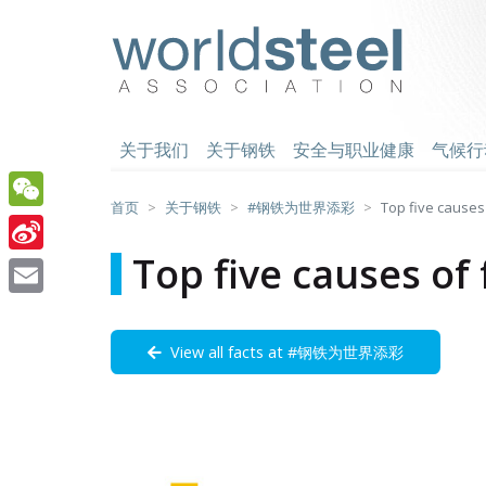
跳
至
worldsteel
主
要
内
容
关于我们
关于钢铁
安全与职业健康
气候行
首页
关于钢铁
#钢铁为世界添彩
Top five causes 
WeChat
Top five causes of 
Sina
Weibo
Email
View all facts at #钢铁为世界添彩