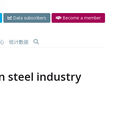
Data subscribers
Become a member
心
统计数据
in steel industry