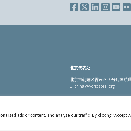
北京代表处
北京市朝阳区霄云路40号院国航世
E:
china@worldsteel.org
策
|
销售政策
|
网站地图
|
constructsteel.org
|
steeluniversi
lised ads or content, and analyse our traffic. By clicking "Accept Al