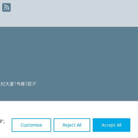
纪大厦1号楼3层3F
ty.org
|
worldautosteel.org
|
worldstainless.org
l",
Customise
Reject All
Accept All