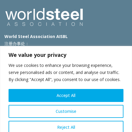
World Steel Association AISBL
注册办事处：
Avenue de Tervueren 270 – 1150 Brussels – Belgium
We value your privacy
T: +32 2 702 89 00 – E:
steel@worldsteel.org
We use cookies to enhance your browsing experience,
北京代表处
serve personalised ads or content, and analyse our traffic.
By clicking "Accept All", you consent to our use of cookies.
北京市朝阳区霄云路40号院国航世纪大厦1号楼3层3F
E:
china@worldsteel.org
© 2025 worldsteel
|
使用条款
|
隐私政策
|
COOKIE政策
|
销售政
Accept All
策
|
网站地图
|
VAT Number BE 0406.597.373
constructsteel.org
|
steeluniversity.org
|
worldautosteel.org
|
Customise
worldstainless.org
Reject All