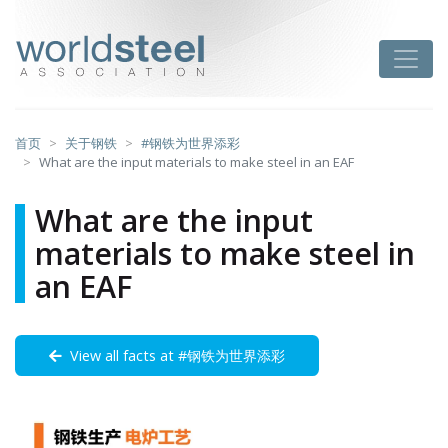
跳
至
worldsteel
Toggle
主
要
内
容
首页
关于钢铁
#钢铁为世界添彩
What are the input materials to make steel in an EAF
What are the input
materials to make steel in
an EAF
View all facts at #钢铁为世界添彩