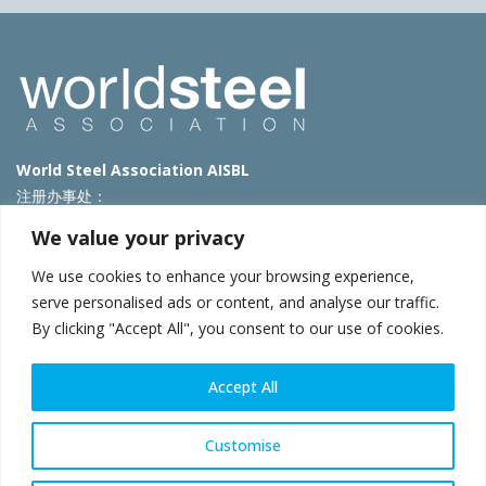
World Steel Association AISBL
注册办事处：
Avenue de Tervueren 270 – 1150 Brussels – Belgium
We value your privacy
T: +32 2 702 89 00 – E:
steel@worldsteel.org
We use cookies to enhance your browsing experience,
北京代表处
serve personalised ads or content, and analyse our traffic.
By clicking "Accept All", you consent to our use of cookies.
北京市朝阳区霄云路40号院国航世纪大厦1号楼3层3F
E:
china@worldsteel.org
© 2025 worldsteel
|
使用条款
|
隐私政策
|
COOKIE政策
|
销售政
Accept All
策
|
网站地图
|
VAT Number BE 0406.597.373
constructsteel.org
|
steeluniversity.org
|
worldautosteel.org
|
Customise
worldstainless.org