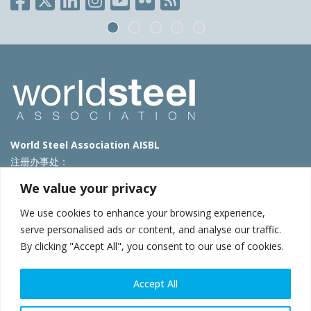
World Steel Association AISBL
注册办事处：
Avenue de Tervueren 270 – 1150 Brussels – Belgium
We value your privacy
T: +32 2 702 89 00 – E:
steel@worldsteel.org
We use cookies to enhance your browsing experience,
北京代表处
serve personalised ads or content, and analyse our traffic.
By clicking "Accept All", you consent to our use of cookies.
北京市朝阳区霄云路40号院国航世纪大厦1号楼3层3F
E:
china@worldsteel.org
© 2025 worldsteel
|
使用条款
|
隐私政策
|
COOKIE政策
|
销售政
Accept All
策
|
网站地图
|
VAT Number BE 0406.597.373