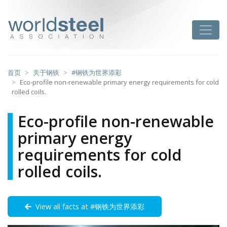
跳
至
worldsteel
Toggle
主
要
内
容
首页
关于钢铁
#钢铁为世界添彩
Eco-profile non-renewable primary energy requirements for cold
rolled coils.
Eco-profile non-renewable
primary energy
requirements for cold
rolled coils.
View all facts at #钢铁为世界添彩