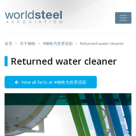
跳
至
worldsteel
Toggle
主
要
内
容
首页
关于钢铁
#钢铁为世界添彩
Returned water cleaner
Returned water cleaner
View all facts at #钢铁为世界添彩