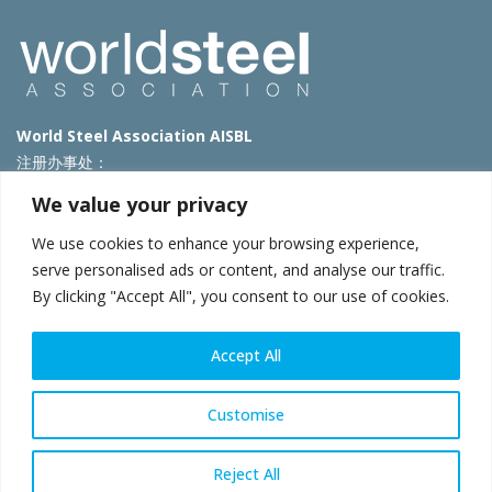
World Steel Association AISBL
注册办事处：
Avenue de Tervueren 270 – 1150 Brussels – Belgium
We value your privacy
T: +32 2 702 89 00 – E:
steel@worldsteel.org
We use cookies to enhance your browsing experience,
北京代表处
serve personalised ads or content, and analyse our traffic.
By clicking "Accept All", you consent to our use of cookies.
北京市朝阳区霄云路40号院国航世纪大厦1号楼3层3F
E:
china@worldsteel.org
© 2025 worldsteel
|
使用条款
|
隐私政策
|
COOKIE政策
|
销售政
Accept All
策
|
网站地图
|
VAT Number BE 0406.597.373
constructsteel.org
|
steeluniversity.org
|
worldautosteel.org
|
Customise
worldstainless.org
Reject All