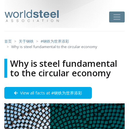
跳
至
worldsteel
Toggle
主
要
内
容
首页
关于钢铁
#钢铁为世界添彩
Why is steel fundamental to the circular economy
Why is steel fundamental
to the circular economy
View all facts at #钢铁为世界添彩