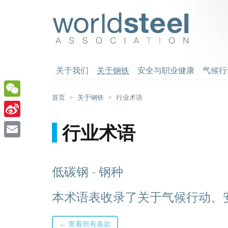
跳
至
worldsteel
主
要
内
容
关于我们
关于钢铁
安全与职业健康
气候行
首页
关于钢铁
行业术语
WeChat
Sina
行业术语
Weibo
Email
低碳钢 - 钢种
本术语表收录了关于气候行动、
← 查看所有条款