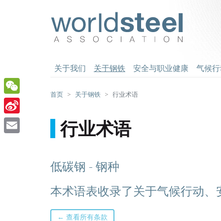
跳
至
worldsteel
主
要
内
容
关于我们
关于钢铁
安全与职业健康
气候行
首页
关于钢铁
行业术语
WeChat
Sina
行业术语
Weibo
Email
低碳钢 - 钢种
本术语表收录了关于气候行动、
← 查看所有条款