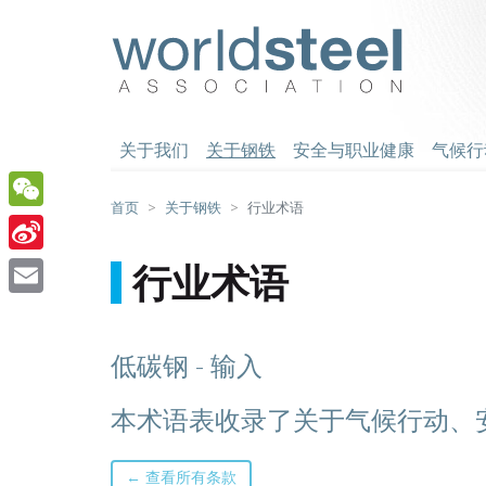
跳
至
worldsteel
主
要
内
容
关于我们
关于钢铁
安全与职业健康
气候行
首页
关于钢铁
行业术语
WeChat
Sina
行业术语
Weibo
Email
低碳钢 - 输入
本术语表收录了关于气候行动、
← 查看所有条款