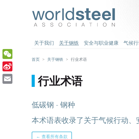
跳
至
worldsteel
主
要
内
容
关于我们
关于钢铁
安全与职业健康
气候行
首页
关于钢铁
行业术语
WeChat
Sina
行业术语
Weibo
Email
低碳钢 - 钢种
本术语表收录了关于气候行动、
← 查看所有条款