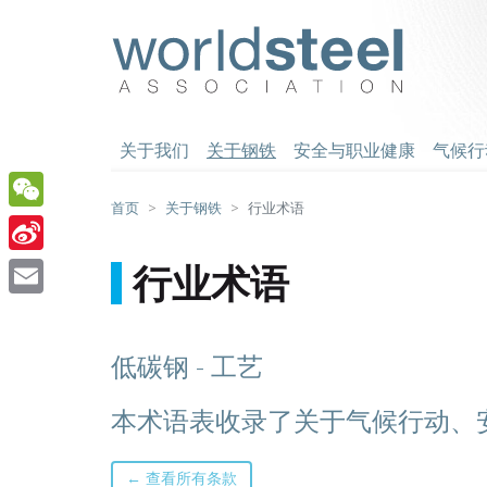
跳
至
worldsteel
主
要
内
容
关于我们
关于钢铁
安全与职业健康
气候行
首页
关于钢铁
行业术语
WeChat
Sina
行业术语
Weibo
Email
低碳钢 - 工艺
本术语表收录了关于气候行动、
← 查看所有条款