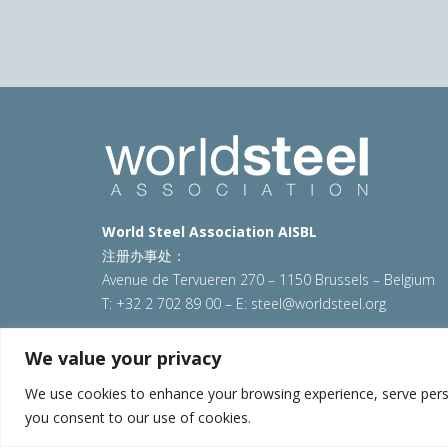
World Steel Association AISBL
注册办事处：
Avenue de Tervueren 270 – 1150 Brussels – Belgium
T: +32 2 702 89 00 – E:
steel@worldsteel.org
© 2025 worldsteel
|
使用条款
|
隐私政策
|
COOKIE政
We value your privacy
VAT Number BE 0406.597.373
We use cookies to enhance your browsing experience, serve persona
you consent to our use of cookies.