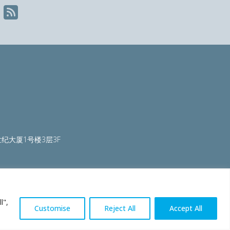
纪大厦1号楼3层3F
ty.org
|
worldautosteel.org
|
worldstainless.org
l",
Customise
Reject All
Accept All