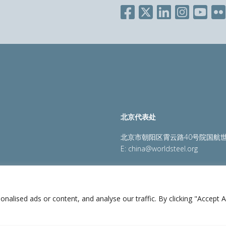
北京代表处
北京市朝阳区霄云路40号院国航世
E:
china@worldsteel.org
策
|
销售政策
|
网站地图
|
constructsteel.org
|
steeluniversi
lised ads or content, and analyse our traffic. By clicking "Accept Al