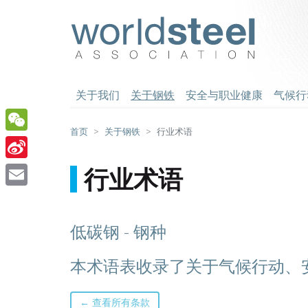
跳
至
worldsteel
主
要
内
容
关于我们
关于钢铁
安全与职业健康
气候行
首页
关于钢铁
行业术语
WeChat
Sina
行业术语
Weibo
Email
低碳钢 - 钢种
本术语表收录了关于气候行动、
← 查看所有条款