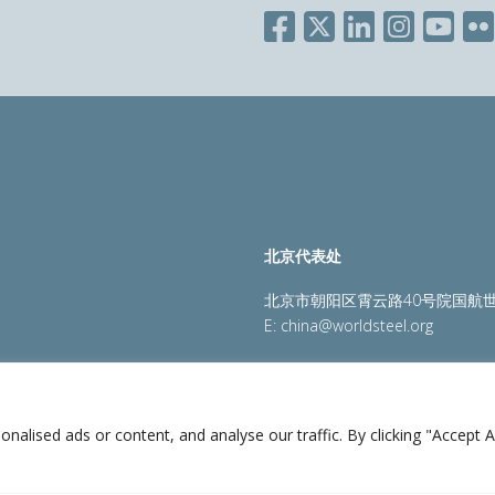
北京代表处
北京市朝阳区霄云路40号院国航世
E:
china@worldsteel.org
策
|
销售政策
|
网站地图
|
constructsteel.org
|
steeluniversi
lised ads or content, and analyse our traffic. By clicking "Accept Al