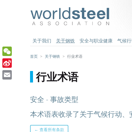
跳
至
worldsteel
主
要
内
容
关于我们
关于钢铁
安全与职业健康
气候行
首页
关于钢铁
行业术语
WeChat
Sina
行业术语
Weibo
Email
安全 - 事故类型
本术语表收录了关于气候行动、
← 查看所有条款