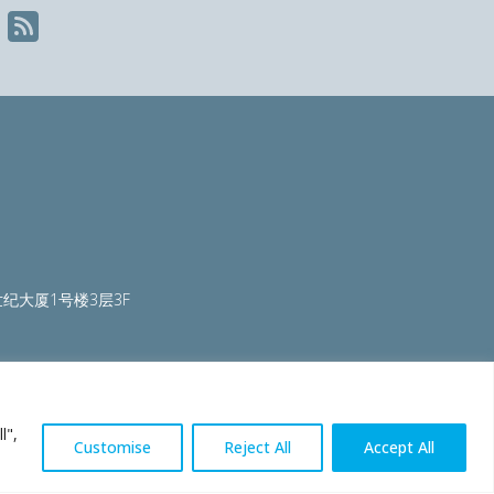
纪大厦1号楼3层3F
ty.org
|
worldautosteel.org
|
worldstainless.org
l",
Customise
Reject All
Accept All