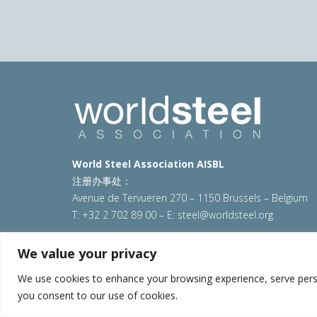
World Steel Association AISBL
注册办事处：
Avenue de Tervueren 270 – 1150 Brussels – Belgium
T: +32 2 702 89 00 – E:
steel@worldsteel.org
© 2025 worldsteel
|
使用条款
|
隐私政策
|
COOKIE政
We value your privacy
VAT Number BE 0406.597.373
We use cookies to enhance your browsing experience, serve persona
you consent to our use of cookies.