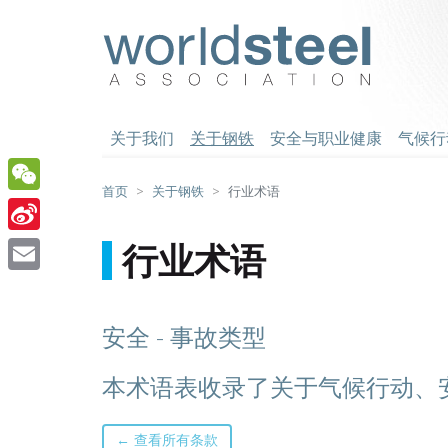
跳
至
worldsteel
主
要
内
容
关于我们
关于钢铁
安全与职业健康
气候行
首页
关于钢铁
行业术语
WeChat
Sina
行业术语
Weibo
Email
安全 - 事故类型
本术语表收录了关于气候行动、
← 查看所有条款