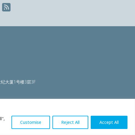
纪大厦1号楼3层3F
ty.org
|
worldautosteel.org
|
worldstainless.org
l",
Customise
Reject All
Accept All