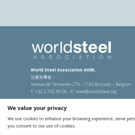
World Steel Association AISBL
注册办事处：
Avenue de Tervueren 270 – 1150 Brussels – Belgium
T: +32 2 702 89 00 – E:
steel@worldsteel.org
© 2025 worldsteel
|
使用条款
|
隐私政策
|
COOKIE政
We value your privacy
VAT Number BE 0406.597.373
We use cookies to enhance your browsing experience, serve persona
you consent to our use of cookies.