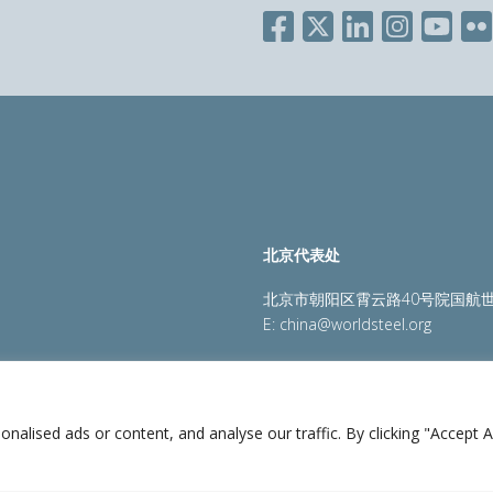
北京代表处
北京市朝阳区霄云路40号院国航世
E:
china@worldsteel.org
策
|
销售政策
|
网站地图
|
constructsteel.org
|
steeluniversi
lised ads or content, and analyse our traffic. By clicking "Accept Al