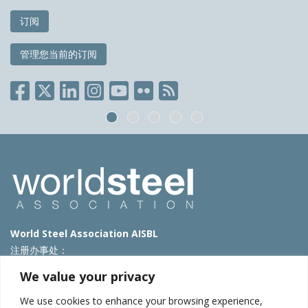
订阅
管理您当前的订阅
World Steel Association AISBL
注册办事处：
Avenue de Tervueren 270 – 1150 Brussels – Belgium
We value your privacy
T: +32 2 702 89 00 – E:
steel@worldsteel.org
We use cookies to enhance your browsing experience,