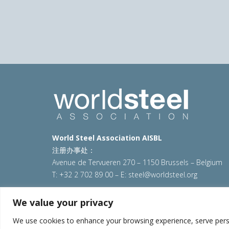
Previous
World Steel Association AISBL
注册办事处：
Avenue de Tervueren 270 – 1150 Brussels – Belgium
T: +32 2 702 89 00 – E:
steel@worldsteel.org
© 2025 worldsteel
|
使用条款
|
隐私政策
|
COOKIE政
We value your privacy
VAT Number BE 0406.597.373
We use cookies to enhance your browsing experience, serve persona