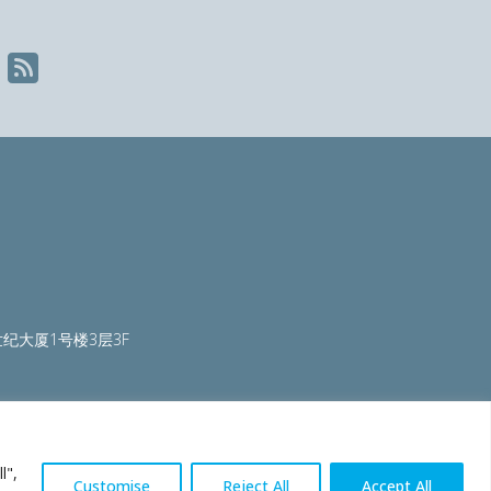
Nex
纪大厦1号楼3层3F
ty.org
|
worldautosteel.org
|
worldstainless.org
l",
Customise
Reject All
Accept All