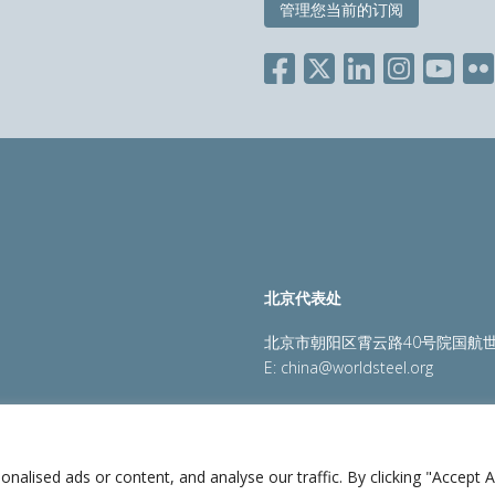
管理您当前的订阅
北京代表处
北京市朝阳区霄云路40号院国航世
E:
china@worldsteel.org
策
|
销售政策
|
网站地图
|
constructsteel.org
|
steeluniversi
lised ads or content, and analyse our traffic. By clicking "Accept Al