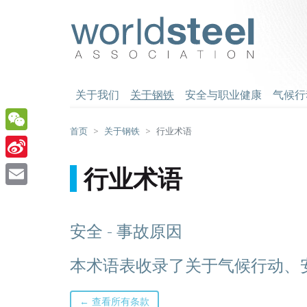
跳
至
worldsteel
主
要
内
容
关于我们
关于钢铁
安全与职业健康
气候行
首页
关于钢铁
行业术语
WeChat
Sina
行业术语
Weibo
Email
安全 - 事故原因
本术语表收录了关于气候行动、
← 查看所有条款