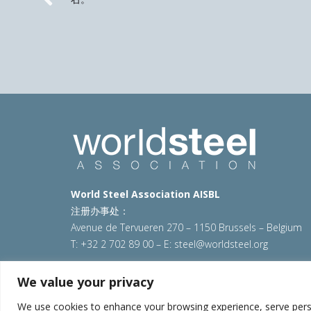
Previous
World Steel Association AISBL
注册办事处：
Avenue de Tervueren 270 – 1150 Brussels – Belgium
T: +32 2 702 89 00 – E:
steel@worldsteel.org
© 2025 worldsteel
|
使用条款
|
隐私政策
|
COOKIE政
We value your privacy
VAT Number BE 0406.597.373
We use cookies to enhance your browsing experience, serve persona