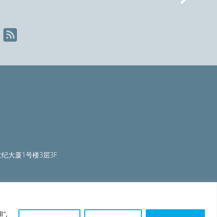
Nex
纪大厦1号楼3层3F
ty.org
|
worldautosteel.org
|
worldstainless.org
l",