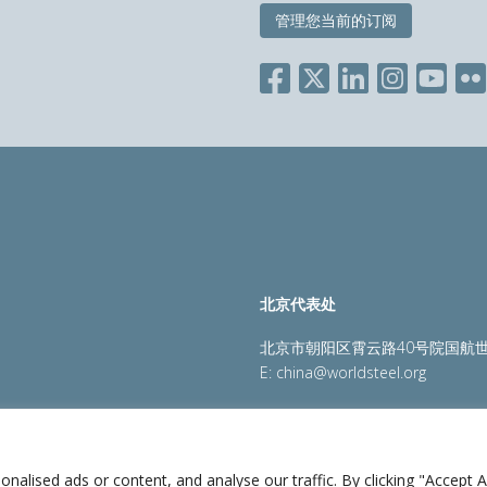
管理您当前的订阅
北京代表处
北京市朝阳区霄云路40号院国航世
E:
china@worldsteel.org
策
|
销售政策
|
网站地图
|
constructsteel.org
|
steeluniversi
lised ads or content, and analyse our traffic. By clicking "Accept Al