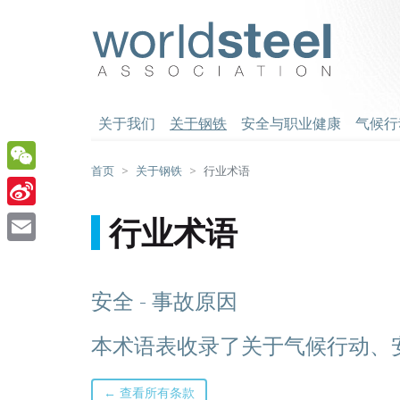
跳
至
worldsteel
主
要
内
容
关于我们
关于钢铁
安全与职业健康
气候行
首页
关于钢铁
行业术语
WeChat
Sina
行业术语
Weibo
Email
安全 - 事故原因
本术语表收录了关于气候行动、
← 查看所有条款