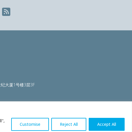
纪大厦1号楼3层3F
ty.org
|
worldautosteel.org
|
worldstainless.org
l",
Customise
Reject All
Accept All