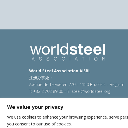
World Steel Association AISBL
注册办事处：
Avenue de Tervueren 270 – 1150 Brussels – Belgium
T: +32 2 702 89 00 – E:
steel@worldsteel.org
© 2025 worldsteel
|
使用条款
|
隐私政策
|
COOKIE政
We value your privacy
VAT Number BE 0406.597.373
We use cookies to enhance your browsing experience, serve persona
you consent to our use of cookies.