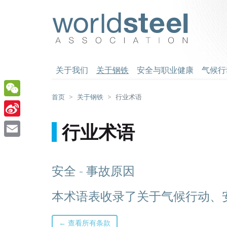
跳
至
worldsteel
主
要
内
容
关于我们
关于钢铁
安全与职业健康
气候行
首页
关于钢铁
行业术语
WeChat
Sina
行业术语
Weibo
Email
安全 - 事故原因
本术语表收录了关于气候行动、
← 查看所有条款