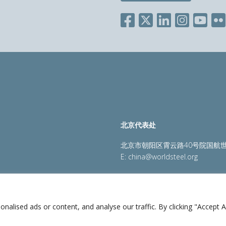
北京代表处
北京市朝阳区霄云路40号院国航世
E:
china@worldsteel.org
策
|
销售政策
|
网站地图
|
constructsteel.org
|
steeluniversi
lised ads or content, and analyse our traffic. By clicking "Accept Al