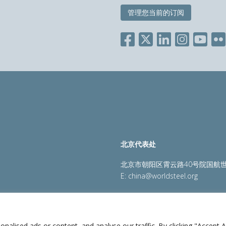
管理您当前的订阅
北京代表处
北京市朝阳区霄云路40号院国航世
E:
china@worldsteel.org
策
|
销售政策
|
网站地图
|
constructsteel.org
|
steeluniversi
lised ads or content, and analyse our traffic. By clicking "Accept Al