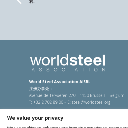
右。
Previous
World Steel Association AISBL
注册办事处：
Avenue de Tervueren 270 – 1150 Brussels – Belgium
T: +32 2 702 89 00 – E:
steel@worldsteel.org
© 2025 worldsteel
|
使用条款
|
隐私政策
|
COOKIE政
We value your privacy
VAT Number BE 0406.597.373
We use cookies to enhance your browsing experience, serve persona