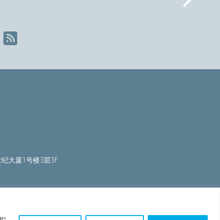
Nex
纪大厦1号楼3层3F
ty.org
|
worldautosteel.org
|
worldstainless.org
l",