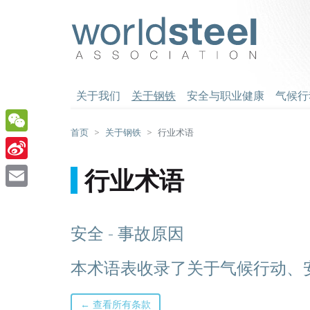
跳
至
worldsteel
主
要
内
容
关于我们
关于钢铁
安全与职业健康
气候行
首页
关于钢铁
行业术语
WeChat
Sina
行业术语
Weibo
Email
安全 - 事故原因
本术语表收录了关于气候行动、
← 查看所有条款