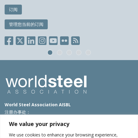
订阅
管理您当前的订阅
World Steel Association AISBL
注册办事处：
Avenue de Tervueren 270 – 1150 Brussels – Belgium
We value your privacy
T: +32 2 702 89 00 – E:
steel@worldsteel.org
We use cookies to enhance your browsing experience,