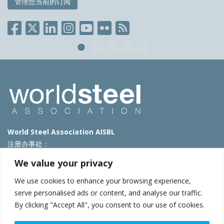
管理您当前的订阅
World Steel Association AISBL
注册办事处：
Avenue de Tervueren 270 – 1150 Brussels – Belgium
We value your privacy
T: +32 2 702 89 00 – E:
steel@worldsteel.org
We use cookies to enhance your browsing experience,
北京代表处
serve personalised ads or content, and analyse our traffic.
By clicking "Accept All", you consent to our use of cookies.
北京市朝阳区霄云路40号院国航世纪大厦1号楼3层3F
E:
china@worldsteel.org