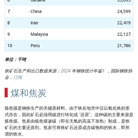
7
China
24,599
8
Iran
22,419
9
Malaysia
22,127
10
Peru
21,786
单位：千吨
铁矿石生产和出口数据来源：2024 年钢铁统计年鉴》，国际钢铁协
会，
订阅
煤和焦炭
炼焦煤是钢铁生产的关键原材料。由于铁在地壳中仅以氧化铁的形
式存在，因此矿石必须用碳进行转化或 “还原”。这种碳的主要来源是
炼焦煤。焦炭由炼焦煤渗碳（即在无氧的高温下加热）制成，是铁
矿石的主要还原剂。焦炭可将铁矿石还原成含碳饱和的铁水，即所
谓的铁水。