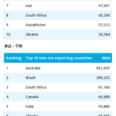
7
Iran
67,651
8
South Africa
65,300
9
Kazakhstan
57,212
10
Ukraine
50,584
单位：千吨
Ranking
Top 10 iron ore exporting countries
2024
1
Australia
901,647
2
Brazil
389,232
3
South Africa
61,160
4
Canada
60,888
5
India
35,886
6
Ukraine
35,695