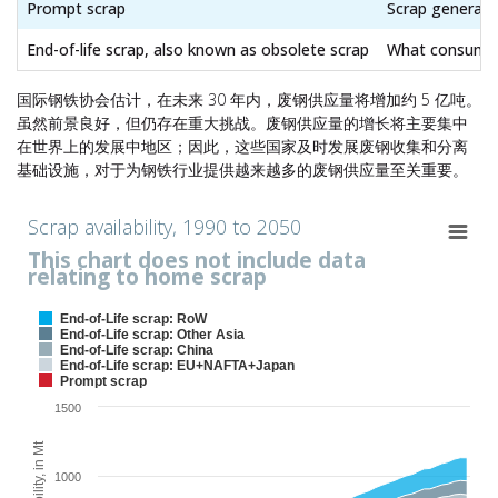
Prompt scrap
Scrap generated
End-of-life scrap, also known as obsolete scrap
What consumers 
国际钢铁协会估计，在未来 30 年内，废钢供应量将增加约 5 亿吨。
虽然前景良好，但仍存在重大挑战。废钢供应量的增长将主要集中
在世界上的发展中地区；因此，这些国家及时发展废钢收集和分离
基础设施，对于为钢铁行业提供越来越多的废钢供应量至关重要。
Scrap availability, 1990 to 2050
Scrap availability, 1990 to 2050
This chart does not include data
Chart with 5 data series.
relating to home scrap
This chart does not include data relating to home scrap
View as data table, Scrap availability, 1990 to 2050
End-of-Life scrap: RoW
The chart has 1 X axis displaying values. Range: 1989.4 to 2050.6.
End-of-Life scrap: Other Asia
End-of-Life scrap: China
The chart has 1 Y axis displaying Scrap availability, in Mt. Range: 0 t
End-of-Life scrap: EU+NAFTA+Japan
Prompt scrap
1500
1000