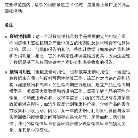
在全球范围内，废铁的回收量超过 8 亿吨，是世界上最广泛的商品
回收活动。
备注
废钢消耗量：
这一全球废钢消耗量数字是根据假定的粗钢产量、
不同炼钢工艺在粗钢总产量中所占的比例以及原材料费率估算得
出的。因此，与我们报告的其他一些统计数据（如粗钢产量和铁
矿石消耗量）相比，它的不确定性和误差幅度更高，因为这些统
计数据是基于从各国钢铁生产商协会和海关收集的报告。
废钢可用性
（报废废钢可用性，也称废弃废钢可用性）
：
这些估
算数据来自我们的废料可用性估算工作，该工作对含钢产品和结
构（如建筑物和汽车）的生命周期进行建模。建立产品生命周期
模型是一项需要大量数据和假设的工作，需要了解产品的平均含
钢量、平均使用寿命和回收率等信息。我们的方法没有考虑某些
政策的潜在影响，如汽车报废计划和废料价格、含钢产品的丢弃
或收集和回收活动。因此，某一年的废钢可利用量估算值与该年
实际回收的废钢量之间可能存在很大差异。尽管如此，我们相
信，我们的废钢供应量估算应能合理反映废钢供应量的预期变
化，尤其是中期变化。