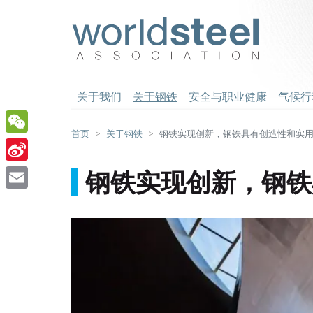
跳
至
worldsteel
主
要
内
容
关于我们
关于钢铁
安全与职业健康
气候行
首页
关于钢铁
钢铁实现创新，钢铁具有创造性和实
WeChat
Sina
钢铁实现创新，钢铁
Weibo
Email