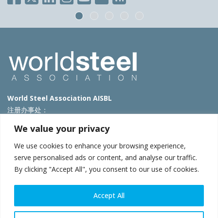
World Steel Association AISBL
注册办事处：
Avenue de Tervueren 270 – 1150 Brussels – Belgium
We value your privacy
T: +32 2 702 89 00 – E:
steel@worldsteel.org
We use cookies to enhance your browsing experience,
北京代表处
serve personalised ads or content, and analyse our traffic.
By clicking "Accept All", you consent to our use of cookies.
北京市朝阳区霄云路40号院国航世纪大厦1号楼3层3F
E:
china@worldsteel.org
© 2025 worldsteel
|
使用条款
|
隐私政策
|
COOKIE政策
|
销售政
Accept All
策
|
网站地图
|
VAT Number BE 0406.597.373
constructsteel.org
|
steeluniversity.org
|
worldautosteel.org
|