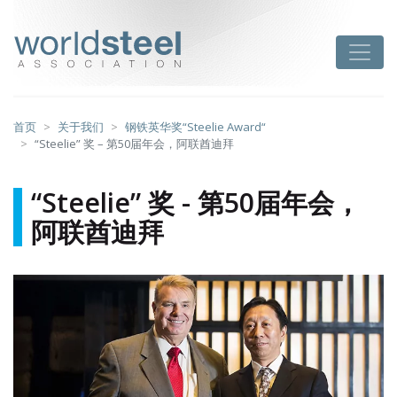
跳
至
worldsteel
Toggle
主
要
内
容
首页
关于我们
钢铁英华奖“Steelie Award“
“Steelie” 奖 – 第50届年会，阿联酋迪拜
“Steelie” 奖 - 第50届年会，
阿联酋迪拜