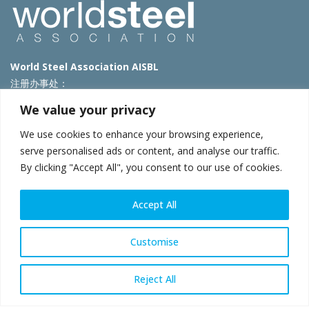
World Steel Association AISBL
注册办事处：
Avenue de Tervueren 270 – 1150 Brussels – Belgium
We value your privacy
T: +32 2 702 89 00 – E:
steel@worldsteel.org
We use cookies to enhance your browsing experience,
北京代表处
serve personalised ads or content, and analyse our traffic.
By clicking "Accept All", you consent to our use of cookies.
北京市朝阳区霄云路40号院国航世纪大厦1号楼3层3F
E:
china@worldsteel.org
© 2025 worldsteel
|
使用条款
|
隐私政策
|
COOKIE政策
|
销售政
Accept All
策
|
网站地图
|
VAT Number BE 0406.597.373
constructsteel.org
|
steeluniversity.org
|
worldautosteel.org
|
Customise
worldstainless.org
Reject All