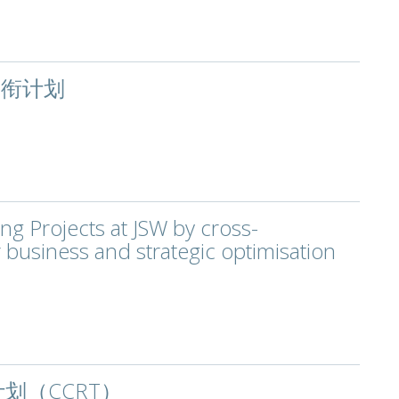
头衔计划
ing Projects at JSW by cross-
 business and strategic optimisation
划（CCRT）