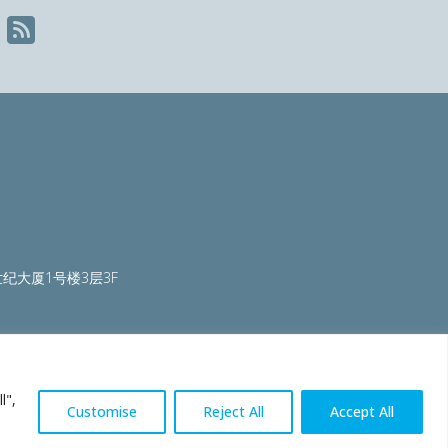
纪大厦1号楼3层3F
ty.org
|
worldautosteel.org
|
worldstainless.org
l",
Customise
Reject All
Accept All