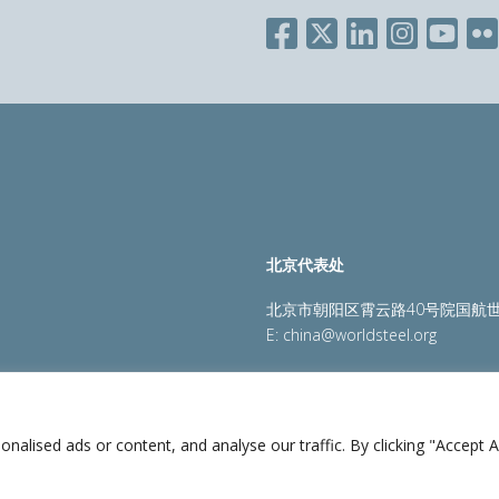
北京代表处
北京市朝阳区霄云路40号院国航世
E:
china@worldsteel.org
策
|
销售政策
|
网站地图
|
constructsteel.org
|
steeluniversi
lised ads or content, and analyse our traffic. By clicking "Accept Al