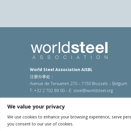
World Steel Association AISBL
注册办事处：
Avenue de Tervueren 270 – 1150 Brussels – Belgium
T: +32 2 702 89 00 – E:
steel@worldsteel.org
© 2025 worldsteel
|
使用条款
|
隐私政策
|
COOKIE政
We value your privacy
VAT Number BE 0406.597.373
We use cookies to enhance your browsing experience, serve persona
you consent to our use of cookies.