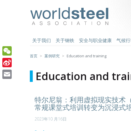
跳
至
worldsteel
主
要
内
容
关于我们
关于钢铁
安全与职业健康
气候行
首页
案例研究
Education and training
WeChat
Sina
Education and tra
Weibo
Email
特尔尼翁：利用虚拟现实技术
常规课堂式培训转变为沉浸式
2023年10 月16日