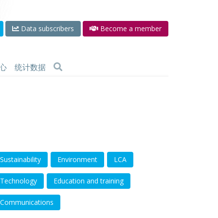
Data subscribers
Become a member
心
统计数据
Sustainability
Environment
LCA
Technology
Education and training
Communications