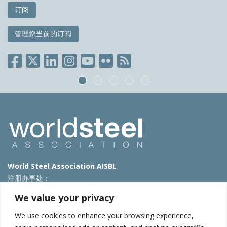
订阅
管理您当前的订阅
World Steel Association AISBL
注册办事处：
Avenue de Tervueren 270 – 1150 Brussels – Belgium
We value your privacy
T: +32 2 702 89 00 – E:
steel@worldsteel.org
We use cookies to enhance your browsing experience,
北京代表处