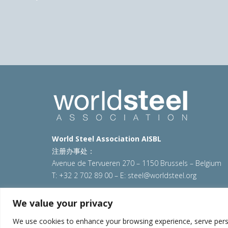
Previous
World Steel Association AISBL
注册办事处：
Avenue de Tervueren 270 – 1150 Brussels – Belgium
T: +32 2 702 89 00 – E:
steel@worldsteel.org
© 2025 worldsteel
|
使用条款
|
隐私政策
|
COOKIE政
We value your privacy
VAT Number BE 0406.597.373
We use cookies to enhance your browsing experience, serve persona