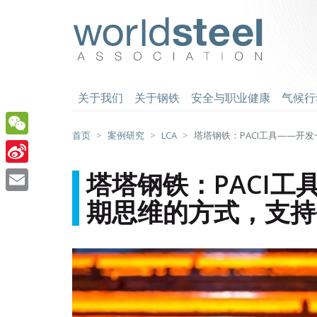
跳
至
worldsteel
主
要
内
容
关于我们
关于钢铁
安全与职业健康
气候行
首页
案例研究
LCA
塔塔钢铁：PACI工具——开
WeChat
Sina
塔塔钢铁：PACI
Weibo
期思维的方式，支持
Email