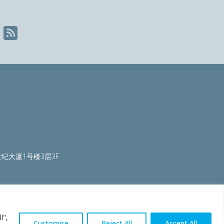
Nex
纪大厦1号楼3层3F
ty.org
|
worldautosteel.org
|
worldstainless.org
l",
Customise
Reject All
Accept All