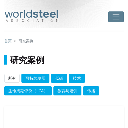
跳
至
worldsteel
Toggle
主
要
内
容
首页
研究案例
研究案例
所有
可持续发展
低碳
技术
生命周期评价（LCA）
教育与培训
传播