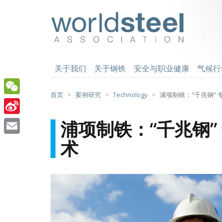
跳
至
worldsteel
主
要
内
容
关于我们
关于钢铁
安全与职业健康
气候行
首页
案例研究
Technology
浦项制铁：“千兆钢”
WeChat
Sina
浦项制铁：“千兆钢
Weibo
术
Email