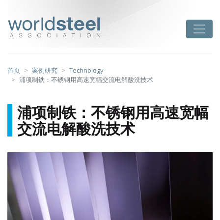
跳
至
worldsteel
Toggle
主
要
内
容
首页
案例研究
Technology
浦项制铁：不锈钢用高速宽幅交流电解酸洗技术
浦项制铁：不锈钢用高速宽幅
交流电解酸洗技术