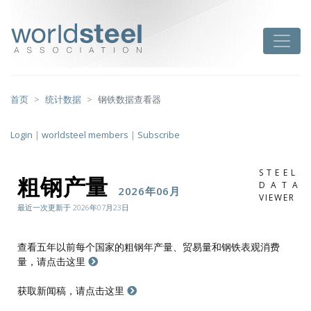
跳
至
worldsteel
Toggle
主
要
内
容
首页
统计数据
钢铁数据查看器
Login
|
worldsteel members
|
Subscribe
STEEL
粗钢产量
DATA
2026年06月
VIEWER
最近一次更新于 2026年07月23日
查看五年以前每个国家的粗钢年产量、贸易量和钢铁表观消费
量，请点击这里
获取新闻稿，请点击这里