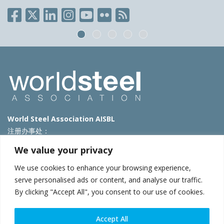
World Steel Association AISBL
注册办事处：
Avenue de Tervueren 270 – 1150 Brussels – Belgium
We value your privacy
T: +32 2 702 89 00 – E:
steel@worldsteel.org
We use cookies to enhance your browsing experience,
北京代表处
serve personalised ads or content, and analyse our traffic.
By clicking "Accept All", you consent to our use of cookies.
北京市朝阳区霄云路40号院国航世纪大厦1号楼3层3F
E:
china@worldsteel.org
© 2025 worldsteel
|
使用条款
|
隐私政策
|
COOKIE政策
|
销售政
Accept All