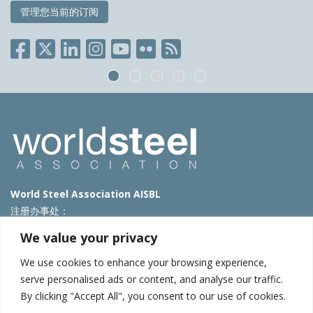
管理您当前的订阅
World Steel Association AISBL
注册办事处：
Avenue de Tervueren 270 – 1150 Brussels – Belgium
We value your privacy
T: +32 2 702 89 00 – E:
steel@worldsteel.org
We use cookies to enhance your browsing experience,
北京代表处
serve personalised ads or content, and analyse our traffic.
By clicking "Accept All", you consent to our use of cookies.
北京市朝阳区霄云路40号院国航世纪大厦1号楼3层3F