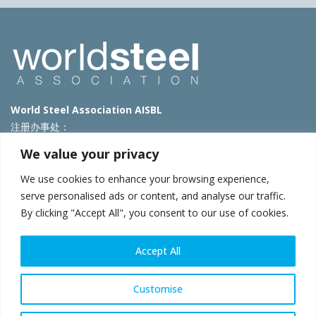
World Steel Association AISBL
注册办事处：
Avenue de Tervueren 270 – 1150 Brussels – Belgium
We value your privacy
T: +32 2 702 89 00 – E:
steel@worldsteel.org
We use cookies to enhance your browsing experience,
北京代表处
serve personalised ads or content, and analyse our traffic.
By clicking "Accept All", you consent to our use of cookies.
北京市朝阳区霄云路40号院国航世纪大厦1号楼3层3F
E:
china@worldsteel.org
© 2025 worldsteel
|
使用条款
|
隐私政策
|
COOKIE政策
|
销售政
Accept All
策
|
网站地图
|
VAT Number BE 0406.597.373
constructsteel.org
|
steeluniversity.org
|
worldautosteel.org
|
Customise
worldstainless.org