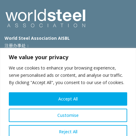
World Steel Association AISBL
注册办事处：
Avenue de Tervueren 270 – 1150 Brussels – Belgium
We value your privacy
T: +32 2 702 89 00 – E:
steel@worldsteel.org
We use cookies to enhance your browsing experience,
北京代表处
serve personalised ads or content, and analyse our traffic.
By clicking "Accept All", you consent to our use of cookies.
北京市朝阳区霄云路40号院国航世纪大厦1号楼3层3F
E:
china@worldsteel.org
© 2025 worldsteel
|
使用条款
|
隐私政策
|
COOKIE政策
|
销售政
Accept All
策
|
网站地图
|
VAT Number BE 0406.597.373
constructsteel.org
|
steeluniversity.org
|
worldautosteel.org
|
Customise
worldstainless.org
Reject All