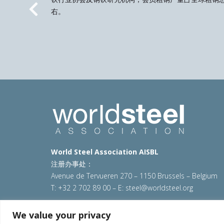
右。
Previous
World Steel Association AISBL
注册办事处：
Avenue de Tervueren 270 – 1150 Brussels – Belgium
T: +32 2 702 89 00 – E:
steel@worldsteel.org
© 2025 worldsteel
|
使用条款
|
隐私政策
|
COOKIE政
We value your privacy
VAT Number BE 0406.597.373