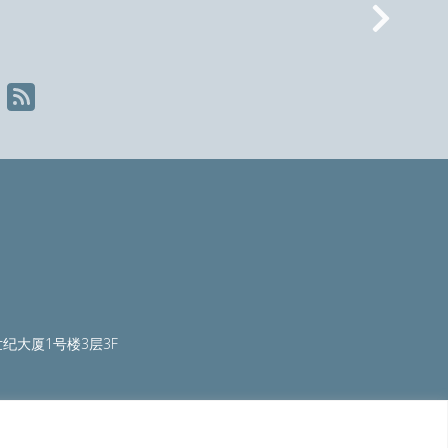
Nex
纪大厦1号楼3层3F
ty.org
|
worldautosteel.org
|
worldstainless.org