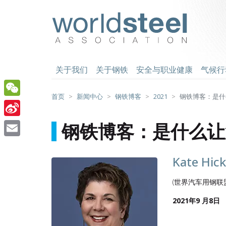
跳
至
worldsteel
主
要
内
容
关于我们
关于钢铁
安全与职业健康
气候行
首页
新闻中心
钢铁博客
2021
钢铁博客：是什
WeChat
Sina
钢铁博客：是什么让
Weibo
Email
Kate H
(世界汽车用钢联
2021年9 月8日