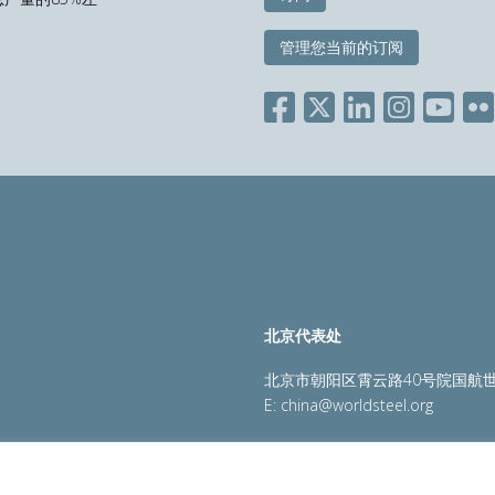
管理您当前的订阅
北京代表处
北京市朝阳区霄云路40号院国航世
E:
china@worldsteel.org
策
|
销售政策
|
网站地图
|
constructsteel.org
|
steeluniversi