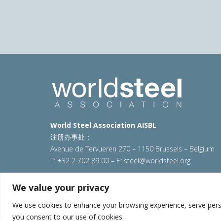
World Steel Association AISBL
注册办事处：
Avenue de Tervueren 270 – 1150 Brussels – Belgium
T: +32 2 702 89 00 – E:
steel@worldsteel.org
© 2025 worldsteel
|
使用条款
|
隐私政策
|
COOKIE政
We value your privacy
VAT Number BE 0406.597.373
We use cookies to enhance your browsing experience, serve persona
you consent to our use of cookies.