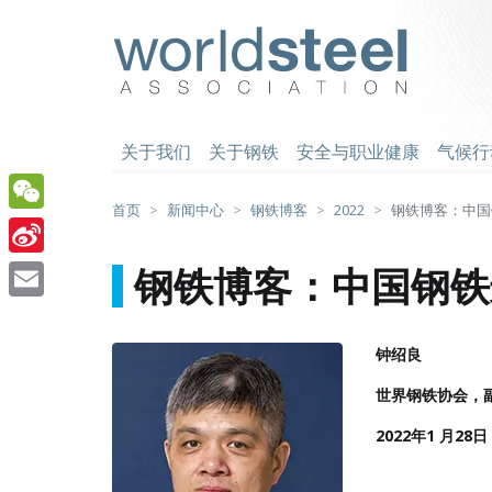
跳
至
worldsteel
主
要
内
容
关于我们
关于钢铁
安全与职业健康
气候行
首页
新闻中心
钢铁博客
2022
钢铁博客：中国
WeChat
Sina
钢铁博客：中国钢铁
Weibo
Email
钟绍良
世界钢铁协会，
2022年1 月28日