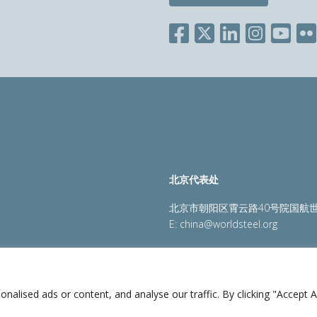
北京代表处
北京市朝阳区霄云路40号院国航世
E:
china@worldsteel.org
策
|
销售政策
|
网站地图
|
constructsteel.org
|
steeluniversi
lised ads or content, and analyse our traffic. By clicking "Accept Al