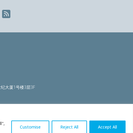
纪大厦1号楼3层3F
ty.org
|
worldautosteel.org
|
worldstainless.org
l",
Customise
Reject All
Accept All