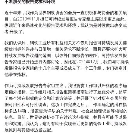
不断演变的
报告要求和环境
近十年来，我作为世界钢铁协会的会员一直积极参与协会的相关项
目，自2019年11月担任可持续发展报告专家组主席以来更是如此。
纵观近年来迅速变化的报告要求和环境，我认为是时候做出改变或
者‘升级’了。
我们认识到，钢铁工业所有利益相关方不仅对报告可持续发展关键
绩效指标的兴趣与日俱增，相关需求不断增长，而且还要求扩大可
持续发展报告议题的范围，以弥补目前报告的差距。可持续发展报
告专家组已开始进行内部讨论，因此在2021年12月，我们与可持续
发展报告专家组的十几个主要成员成立了一个工作组，专门确定其
他潜在指标。
作为可持续发展报告专家组主席，我很赞赏工作组以严格的程序确
定额外指标。工作组对相关报告框架和指南进行了差距分析，起草
了每个潜在指标的定义和计算方法等，并开展了针对所有会员的数
据可用性和可行性调查。这项工作完成之后，工作组确定的潜在指
标多达14项，涵盖更为详尽的关于环境、社会及治理议题等领域的
信息。目前，世界钢铁协会正在讨论这些指标，并且有可能予以采
用和实施。我认为，这将有助于实现最近更新的钢铁工业可持续发
展原则与其指标适当匹配。