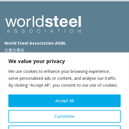
World Steel Association AISBL
注册办事处：
Avenue de Tervueren 270 – 1150 Brussels – Belgium
We value your privacy
T: +32 2 702 89 00 – E:
steel@worldsteel.org
We use cookies to enhance your browsing experience,
北京代表处
serve personalised ads or content, and analyse our traffic.
By clicking "Accept All", you consent to our use of cookies.
北京市朝阳区霄云路40号院国航世纪大厦1号楼3层3F
E:
china@worldsteel.org
© 2025 worldsteel
|
使用条款
|
隐私政策
|
COOKIE政策
|
销售政
Accept All
策
|
网站地图
|
VAT Number BE 0406.597.373
constructsteel.org
|
steeluniversity.org
|
worldautosteel.org
|
Customise
worldstainless.org