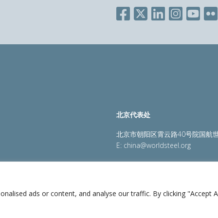
北京代表处
北京市朝阳区霄云路40号院国航世
E:
china@worldsteel.org
策
|
销售政策
|
网站地图
|
constructsteel.org
|
steeluniversi
lised ads or content, and analyse our traffic. By clicking "Accept Al