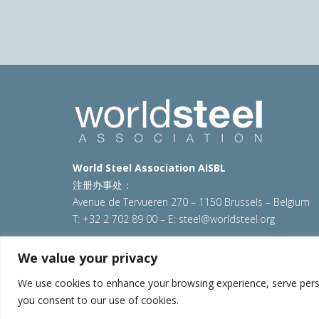
World Steel Association AISBL
注册办事处：
Avenue de Tervueren 270 – 1150 Brussels – Belgium
T: +32 2 702 89 00 – E:
steel@worldsteel.org
© 2025 worldsteel
|
使用条款
|
隐私政策
|
COOKIE政
We value your privacy
VAT Number BE 0406.597.373
We use cookies to enhance your browsing experience, serve persona
you consent to our use of cookies.