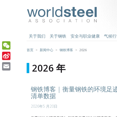
跳
至
worldsteel
主
要
内
容
关于我们
关于钢铁
安全与职业健康
气候行
首页
新闻中心
钢铁博客
2026
WeChat
Sina
2026 年
Weibo
Email
钢铁博客 | 衡量钢铁的环境
清单数据
2026年5 月20日