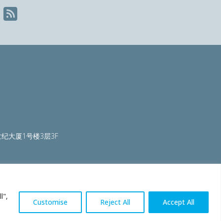
纪大厦1号楼3层3F
ty.org
|
worldautosteel.org
|
worldstainless.org
l",
Customise
Reject All
Accept All