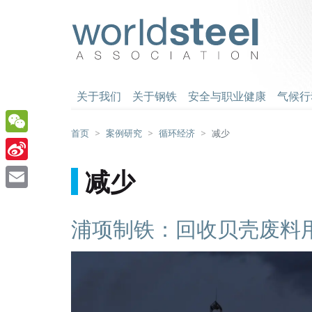
跳
至
worldsteel
主
要
内
容
关于我们
关于钢铁
安全与职业健康
气候行
首页
案例研究
循环经济
减少
WeChat
Sina
减少
Weibo
Email
浦项制铁：回收贝壳废料