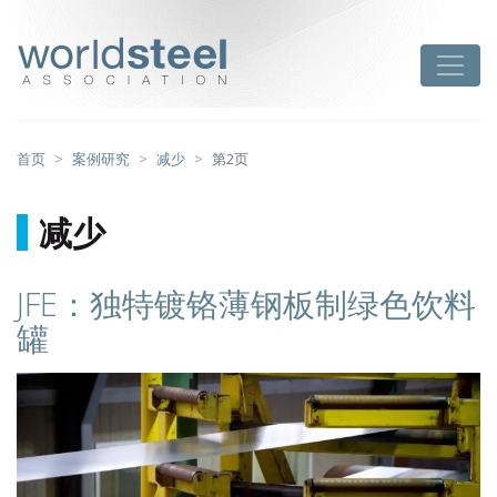
跳
至
worldsteel
Toggle
主
要
内
容
首页
案例研究
减少
第2页
减少
JFE：独特镀铬薄钢板制绿色饮料
罐